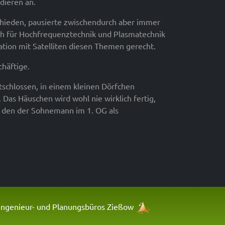
udieren an.
hieden, pausierte zwischendurch aber immer
ich für Hochfrequenztechnik und Plasmatechnik
tion mit Satelliten diesen Themen gerecht.
chäftige.
ntschlossen, in einem kleinen Dörfchen
as Häuschen wird wohl nie wirklich fertig,
u, den der Sohnemann im 1. OG als
ngenieur- und Planungsbüros Zießow