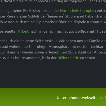
e Pflicht hinter mich gebracht und fing im folgenden Jahr zu st
die allgemeine Elektrotechnik an der
Hochschule Kempten
entsc
ser Reisen. Zum Schluß der 'längeren' Studienzeit habe ich m
lb wurde auch meine Diplomarbeit über die digitale Kommunika
 geregelter
Arbeit
nach, in der ich mich ausschließlich mit IT bes
habe ich eine eigene Seite erstellt. Wir haben uns als Famile e
und wohnen dort in ruhiger Atmosphäre mit netten Nachbarn. D
k wird immer wieder etwas erledigt. Seit 2002 steht der Anba
 Wie es heute aussieht, ist in der
Bildergalerie
zu sehen.
Unternehmenswebseite des I