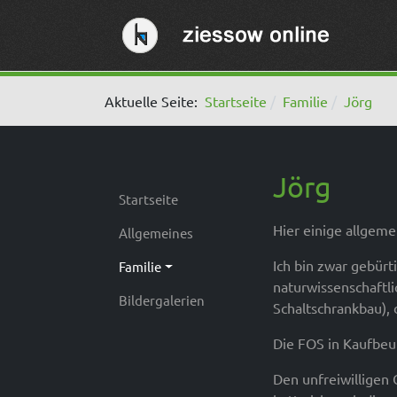
Aktuelle Seite:
Startseite
Familie
Jörg
Jörg
Startseite
Hier einige allgeme
Allgemeines
Ich bin zwar gebürt
Familie
naturwissenschaftl
Bildergalerien
Schaltschrankbau), 
Die FOS in Kaufbeu
Den unfreiwilligen